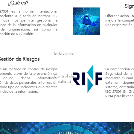
¿Qué es?
Sign
7001 es la norma internacional
neciente a la serie de normas ISO
Diferenciación 
, que nos permite gestionar la
mejora la compet
idad de la información en cualquier
una organización
 de organización, así como la
icación de su Gestión.
Indexación
stión de Riesgos
ce un método de control de riesgos
La certificación
emento clave de la prevención de
Seguridad de la 
Control de
 online, daños informáticos,
mediante el cual 
calidad
ón de datos personales, información
externa, independ
y todo tipo de incidentes que afectan
sistema, determi
uridad de la información.
ISO 27001. En Gr
RINA para llevar 