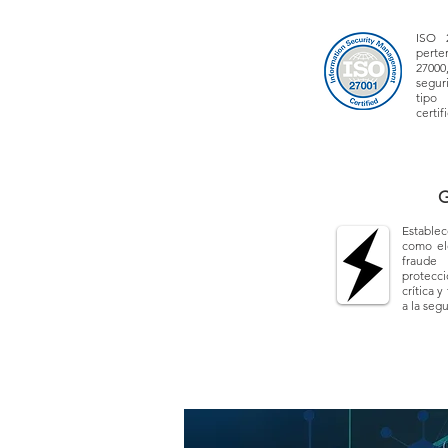
ISO 2
perte
27000
segur
tipo
certif
Ge
Estable
como el
fraude
protecci
crítica 
a la seg