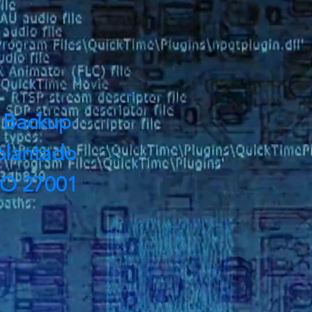
 Backup
lantado
SO 27001