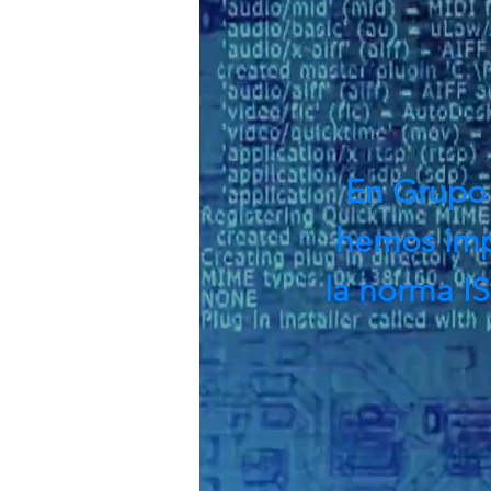
En Grupo
hemos imp
la norma I