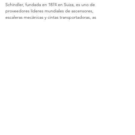
nuestra plataforma de
facturación electrónica.
Schindler, fundada en 1874 en Suiza, es uno de los
proveedores líderes mundiales de ascensores,
escaleras mecánicas y cintas transportadoras, así
como de mantenimiento y modernización de
servicios. Siendo especialistas en las últimas
tecnologías de ingeniería, los productos de
Schindler se pueden encontrar en multitud de
edificios conocidos en todo el mundo. La
compañía se puso en contacto con Grupo Backup
por la necesidad que tenía Schindler España de
externalizar una plata